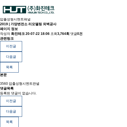
압출성형시멘트패널
2019 | 가양변전소 리모델링 외벽공사
페이지 정보
작성자
화진테크
20-07-22 18:06
조회
3,764회
댓글
0건
관련링크
이전글
다음글
목록
본문
3560 압출성형시멘트판넬
댓글목록
등록된 댓글이 없습니다.
이전글
다음글
목록