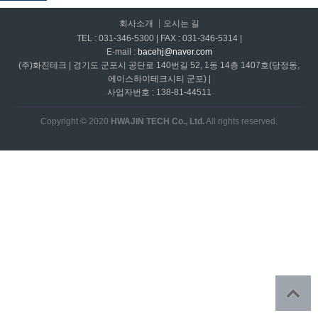
회사소개
오시는 길
TEL : 031-346-5300 | FAX : 031-346-5314 |
E-mail :
bacehj@naver.com
(주)화진테크 | 경기도 군포시 공단로 140번길 52, 1동 14층 1407호(당정동,
에이스하이테크시티 군포) |
사업자번호 : 138-81-44511
Copyright © 2020
HWAJIN TECH Co., Ltd.
All rights reserved.