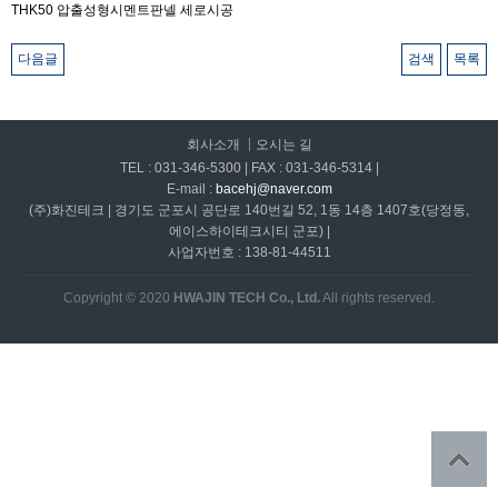
THK50 압출성형시멘트판넬 세로시공
다음글
검색
목록
회사소개
오시는 길
TEL : 031-346-5300 | FAX : 031-346-5314 |
E-mail :
bacehj@naver.com
(주)화진테크 | 경기도 군포시 공단로 140번길 52, 1동 14층 1407호(당정동,
에이스하이테크시티 군포) |
사업자번호 : 138-81-44511
Copyright © 2020
HWAJIN TECH Co., Ltd.
All rights reserved.