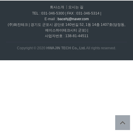
회사소개
오시는 길
TEL : 031-346-5300 | FAX : 031-346-5314 |
E-mail :
bacehj@naver.com
(주)화진테크 | 경기도 군포시 공단로 140번길 52, 1동 14층 1407호(당정동,
에이스하이테크시티 군포) |
사업자번호 : 138-81-44511
Copyright © 2020
HWAJIN TECH Co., Ltd.
All rights reserved.