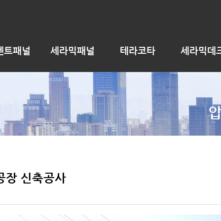
멘트패널
세라믹패널
테라코타
세라믹데
공장 신축공사