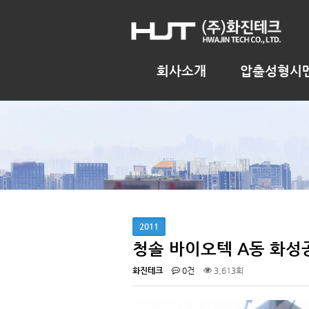
회사소개
압출성형시
2011
청솔 바이오텍 A동 화성
화진테크
0건
3,613회