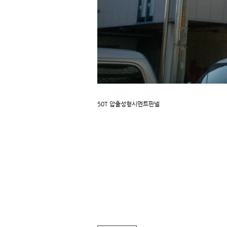
50T 압출성형시멘트판넬