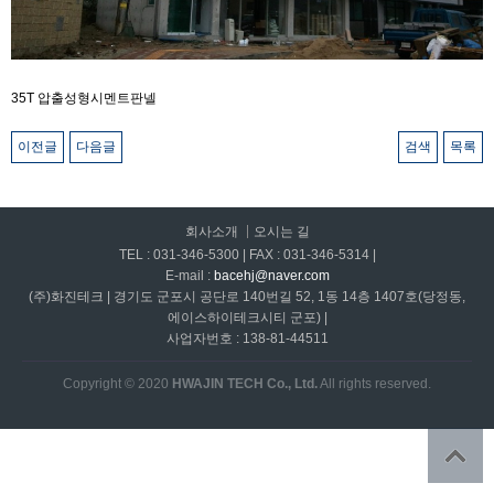
35T 압출성형시멘트판넬
이전글
다음글
검색
목록
회사소개
오시는 길
TEL : 031-346-5300 | FAX : 031-346-5314 |
E-mail :
bacehj@naver.com
(주)화진테크 | 경기도 군포시 공단로 140번길 52, 1동 14층 1407호(당정동,
에이스하이테크시티 군포) |
사업자번호 : 138-81-44511
Copyright © 2020
HWAJIN TECH Co., Ltd.
All rights reserved.