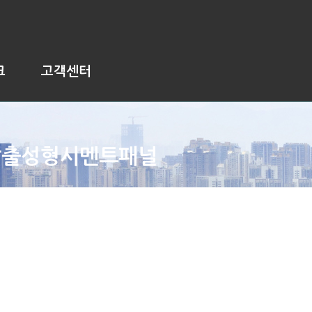
크
고객센터
압출성형시멘트패널