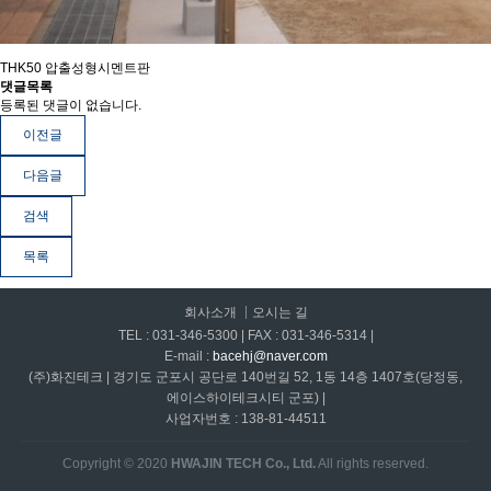
THK50 압출성형시멘트판
댓글목록
등록된 댓글이 없습니다.
이전글
다음글
검색
목록
회사소개
오시는 길
TEL : 031-346-5300 | FAX : 031-346-5314 |
E-mail :
bacehj@naver.com
(주)화진테크 | 경기도 군포시 공단로 140번길 52, 1동 14층 1407호(당정동,
에이스하이테크시티 군포) |
사업자번호 : 138-81-44511
Copyright © 2020
HWAJIN TECH Co., Ltd.
All rights reserved.