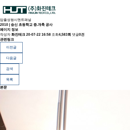
압출성형시멘트패널
2010 | 숭신 초등학교 증.개축 공사
페이지 정보
작성자
화진테크
20-07-22 16:58
조회
4,583회
댓글
0건
관련링크
이전글
다음글
검색
목록
본문