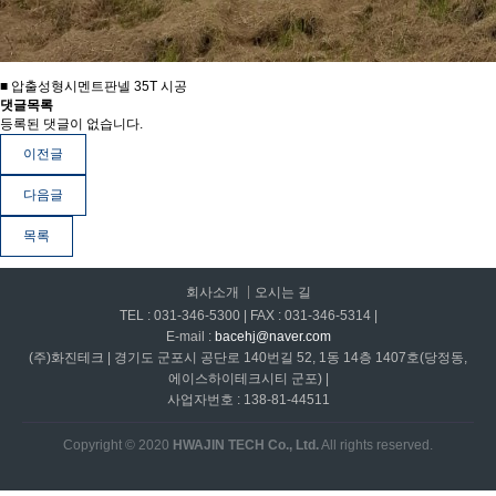
■ 압출성형시멘트판넬 35T 시공
댓글목록
등록된 댓글이 없습니다.
이전글
다음글
목록
회사소개
오시는 길
TEL : 031-346-5300 | FAX : 031-346-5314 |
E-mail :
bacehj@naver.com
(주)화진테크 | 경기도 군포시 공단로 140번길 52, 1동 14층 1407호(당정동,
에이스하이테크시티 군포) |
사업자번호 : 138-81-44511
Copyright © 2020
HWAJIN TECH Co., Ltd.
All rights reserved.