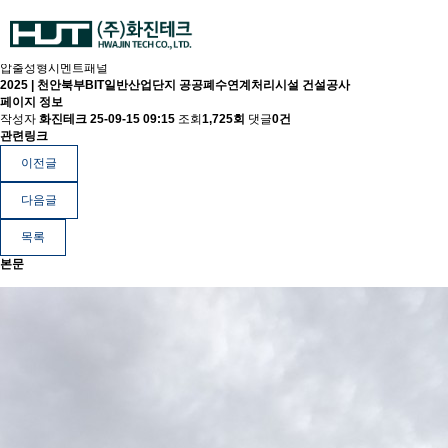
압출성형시멘트패널
2025 | 천안북부BIT일반산업단지 공공폐수연계처리시설 건설공사
페이지 정보
작성자
화진테크
25-09-15 09:15
조회
1,725회
댓글
0건
관련링크
이전글
다음글
목록
본문