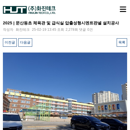
2025 | 문산동초 체육관 및 급식실 압출성형시멘트판넬 설치공사
작성자
화진테크
25-02-19 13:45
조회
2,278회
댓글
0건
이전글
다음글
목록
본문