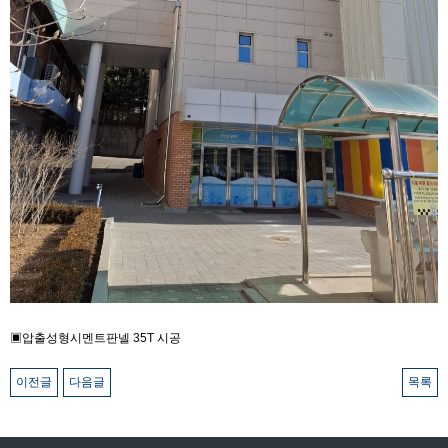
▣압출성형시멘트판넬 35T 시공
이전글
다음글
목록