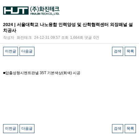
2024 | 서울대학교 나노융합 인력양성 및 산학협력센터 외장패널 설
치공사
작성자
화진테크
24-12-31 09:57
조회
1,664회
댓글
0건
이전글
다음글
검색
목록
본문
■압출성형시멘트판넬 35T 기본색상(회색) 시공
이전글
다음글
검색
목록