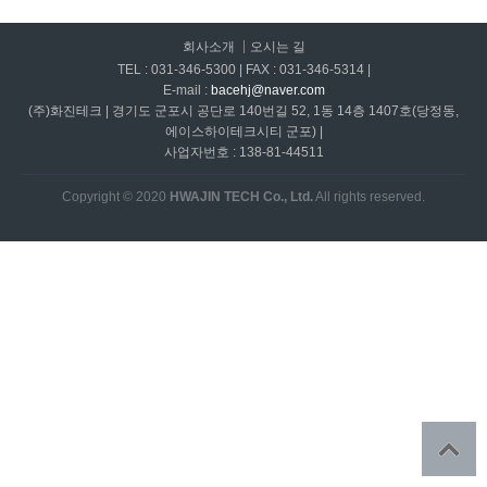
회사소개
오시는 길
TEL : 031-346-5300 | FAX : 031-346-5314 |
E-mail :
bacehj@naver.com
(주)화진테크 | 경기도 군포시 공단로 140번길 52, 1동 14층 1407호(당정동,
에이스하이테크시티 군포) |
사업자번호 : 138-81-44511
Copyright © 2020
HWAJIN TECH Co., Ltd.
All rights reserved.