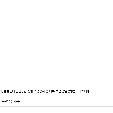
번지, 물류센터 난연등급 상향 조정공사 중 내부 벽면 압출성형콘크리트패널
멘트판넬 설치공사