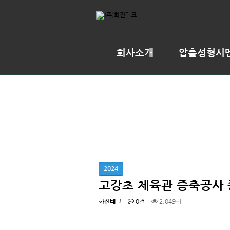
회사소개
압출성형시
2024
고강초 체육관 증축공사
화진테크
0건
2,049회