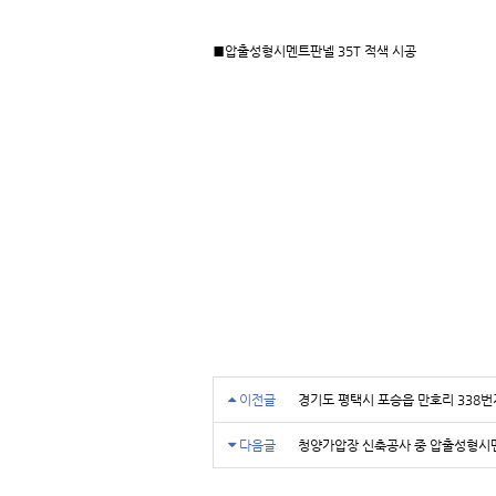
■압출성형시멘트판넬 35T 적색 시공
이전글
경기도 평택시 포승읍 만호리 338
다음글
청양가압장 신축공사 중 압출성형시