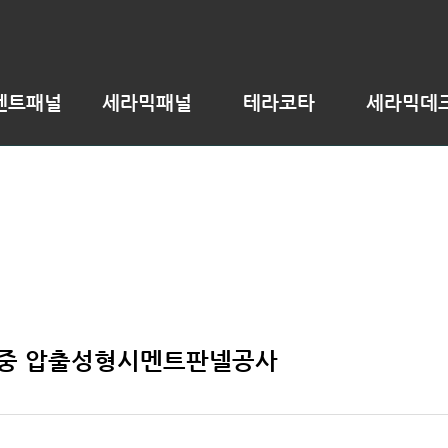
멘트패널
세라믹패널
테라코타
세라믹데
 중 압출성형시멘트판넬공사