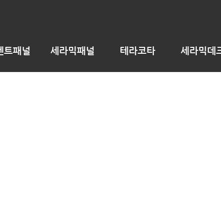
멘트패널
세라믹패널
테라코타
세라믹데