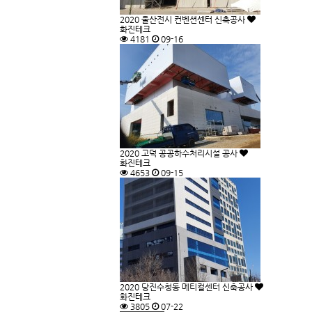
2020
울산전시 컨벤션센터 신축공사
화진테크
4181
09-16
2020
고덕 공공하수처리시설 공사
화진테크
4653
09-15
2020
당진수청동 메티컬센터 신축공사
화진테크
3805
07-22