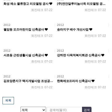
화성 예소 물류창고 리모델링 공사
(주)연안알루미늄사옥 리모델링 공사
화진테크
07-22
화진테크
07-22
2012
2012
월암동 오즈어린이집 신축공사
송라지구 배수 개선사업
화진테크
07-22
화진테크
07-22
2012
2012
서초동 근린생활시설 신축공사
강하면 다목적복지회관 신축공사
화진테크
07-22
화진테크
07-22
2012
2012
김포양촌지구 택지개발사업 조성공사(1공구)
한화에코프라자 신축공사
화진테크
07-22
화진테크
07-22
목록