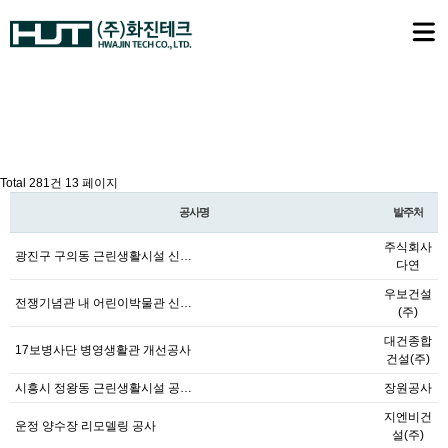
압출성형시멘트패널 시공실적
Total 281건
13 페이지
공사명
발주처
주식회사
광진구 구의동 근린생활시설 신…
다연
우보건설
전쟁기념관 내 어린이박물관 신…
(주)
대건종합
17보병사단 병영생활관 개선공사
건설(주)
시흥시 정왕동 근린생활시설 공…
장원공사
지엔비건
운정 양수장 리모델링 공사
설(주)