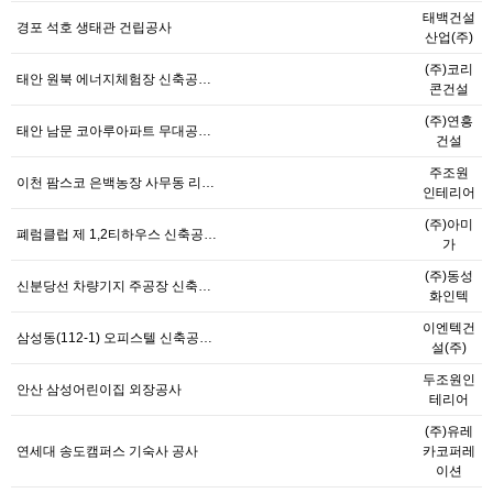
태백건설
경포 석호 생태관 건립공사
산업(주)
(주)코리
태안 원북 에너지체험장 신축공…
콘건설
(주)연흥
태안 남문 코아루아파트 무대공…
건설
주조원
이천 팜스코 은백농장 사무동 리…
인테리어
(주)아미
폐럼클럽 제 1,2티하우스 신축공…
가
(주)동성
신분당선 차량기지 주공장 신축…
화인텍
이엔텍건
삼성동(112-1) 오피스텔 신축공…
설(주)
두조원인
안산 삼성어린이집 외장공사
테리어
(주)유레
연세대 송도캠퍼스 기숙사 공사
카코퍼레
이션