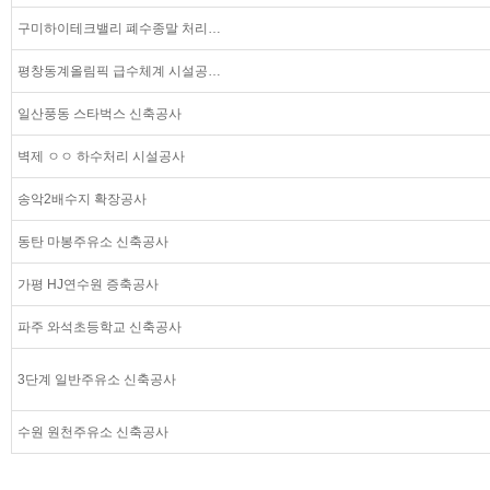
구미하이테크밸리 폐수종말 처리…
평창동계올림픽 급수체계 시설공…
일산풍동 스타벅스 신축공사
벽제 ㅇㅇ 하수처리 시설공사
송악2배수지 확장공사
동탄 마봉주유소 신축공사
가평 HJ연수원 증축공사
파주 와석초등학교 신축공사
3단계 일반주유소 신축공사
수원 원천주유소 신축공사