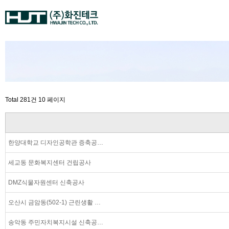
Total 281건
10 페이지
한양대학교 디자인공학관 증축공…
세교동 문화복지센터 건립공사
DMZ식물자원센터 신축공사
오산시 금암동(502-1) 근린생활 …
송악동 주민자치복지시설 신축공…