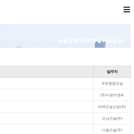
압출성형시멘트패널 시공실적
발주처
유한종합건설
(주)서원지앤씨
태백건설산업(주)
오상건설(주)
다움건설(주)